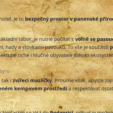
hotel. Je to
bezpečný prostor v panenské příro
kladní tábor, je nutné počítat s
volně se pasou
mi, hady a stovkami pavouků. To vše je součástí
p
pektujte tiché i hlučné obyvatele tohoto ekosyst
obytu
, tak i
zvířecí mazlíčky
. Prosíme však, abyste zajis
eném kempovém prostředí
a respektovat ostat
:
Nejčastěji se létá do
Podgorici
, odkud je možn