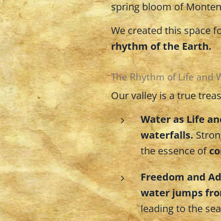
spring bloom of Monten
We created this space fo
rhythm of the Earth.
The Rhythm of Life and 
Our valley is a true trea
Water as Life an
waterfalls.
Stron
the essence of
co
Freedom and Ad
water jumps fro
leading to the sea