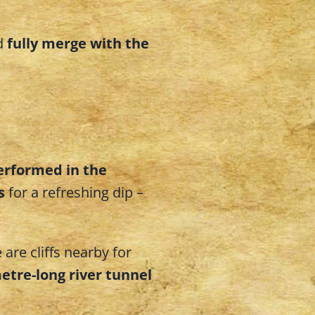
d
fully merge with the
erformed in the
s
for a refreshing dip –
 are cliffs nearby for
etre-long river tunnel