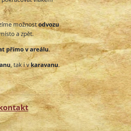
bízíme možnost
odvozu
místo a zpět.
at přímo v areálu
.
tanu
, tak i v
karavanu
.
kontakt