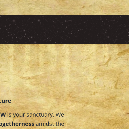
ture
OW
is your sanctuary. We
togetherness
amidst the