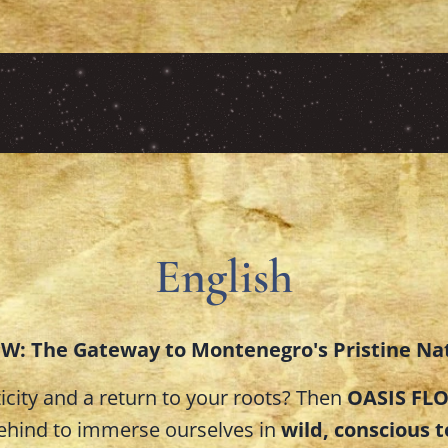
English
W: The Gateway to Montenegro's Pristine Na
icity and a return to your roots? Then
OASIS FL
 behind to immerse ourselves in
wild, conscious 