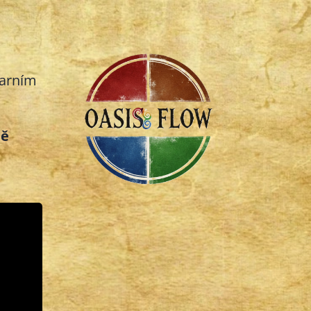
jarním
ně