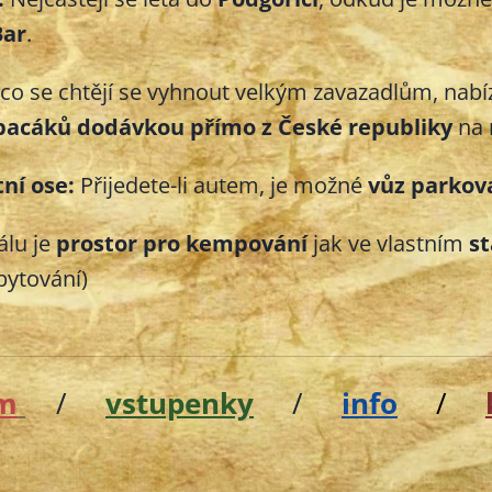
Bar
.
co se chtějí se vyhnout velkým zavazadlům, na
spacáků dodávkou přímo z České republiky
na 
ní ose:
Přijedete-li autem, je možné
vůz parkov
álu je
prostor pro kempování
jak ve vlastním
s
bytování)
m
/
vstupenky
/
info
/