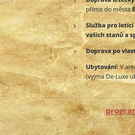
přímo do města
Služba pro letící
vašich stanů a 
Doprava po vlast
Ubytování:
V are
(vyjma De-Luxe u
progra