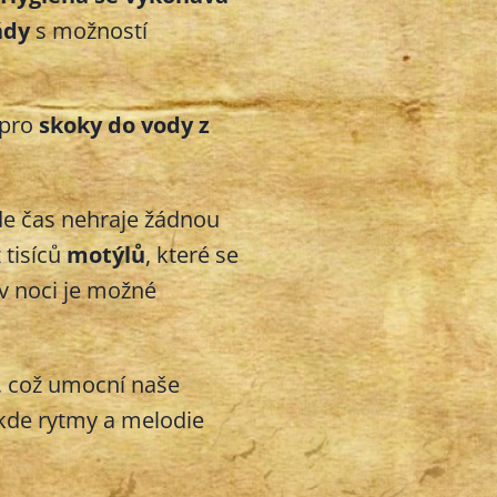
ády
s možností
 pro
skoky do vody z
de čas nehraje žádnou
 tisíců
motýlů
, které se
v noci je možné
, což umocní naše
de rytmy a melodie