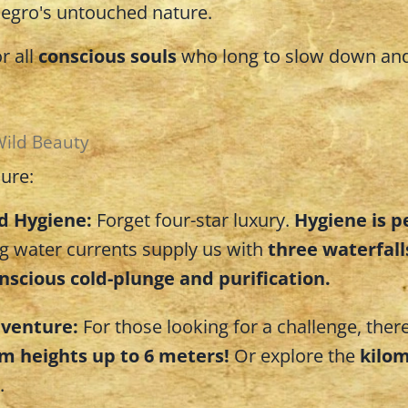
egro's untouched nature.
r all
conscious souls
who long to slow down an
Wild Beauty
sure:
d Hygiene:
Forget four-star luxury.
Hygiene is p
g water currents supply us with
three waterfall
nscious cold-plunge and purification.
venture:
For those looking for a challenge, there
m heights up to 6 meters!
Or explore the
kilom
.