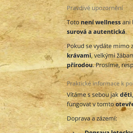
Pravdivé upozornění
Toto
není wellness
ani 
surová a autentická
.
Pokud se vydáte mimo zá
krávami
, velkými žába
přírodou
. Prosíme, res
Praktické informace k p
Vítáme s sebou jak
děti
fungovat v tomto
otevř
Doprava a zázemí:
Doprava letecky