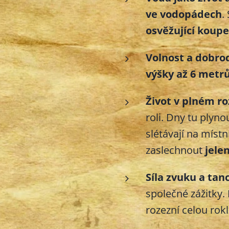
ve vodopádech
.
osvěžující koupe
Volnost a dobrod
výšky až 6 metr
Život v plném r
roli. Dny tu plyno
slétávají na míst
zaslechnout
jelen
Síla zvuku a tan
společné zážitky.
rozezní celou rok