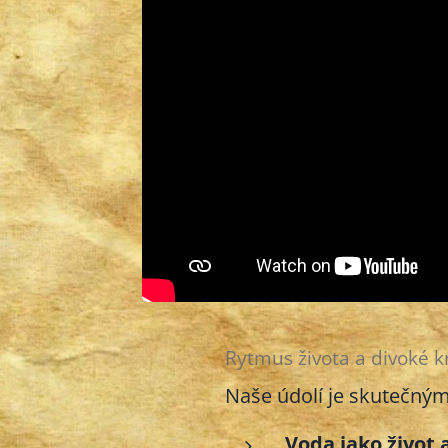
Rytmus života a divoké k
Naše údolí je skutečný
Voda jako život 