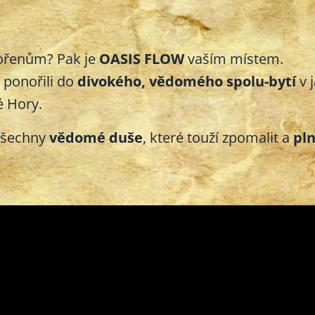
kořenům? Pak je
OASIS FLOW
vaším místem.
 ponořili do
divokého, vědomého spolu-bytí
v 
é Hory.
 všechny
vědomé duše
, které touží zpomalit a
pl