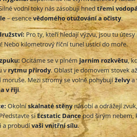
 Silné vodní toky nás zásobují hned
třemi vodop
le
– esence
vědomého otužování a očisty
.
ružství:
Pro ty, kteří hledají výzvu, jsou tu útesy
ů
! Nebo kilometrový říční tunel ustící do moře.
ozpuku:
Ocitáme se v plném
jarním rozkvětu
, k
u v
rytmu přírody
. Oblast je domovem stovek až
ní moruše. Mezi stromy se volně pohybují
želvy
a 
a v říji
.
ce:
Okolní
skalnaté stěny
násobí a odrážejí zvuk
 Představte si
Ecstatic Dance
pod širým nebem, k
li a probudí
vaši vnitřní sílu
.