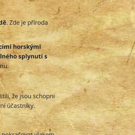
dě
. Zde je příroda
cími horskými
lného splynutí s
ému.
tili, že jsou schopni
ní účastníky.
é pokračovat vlakem