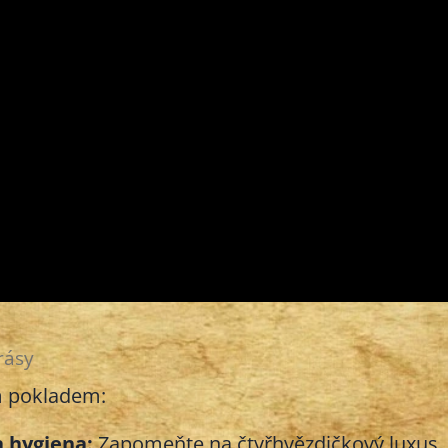
rásy
m pokladem:
a hygiena:
Zapomeňte na čtyřhvězdičkový luxus.