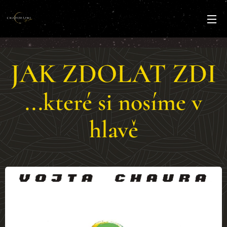
JAK ZDOLAT ZDI
...které si nosíme v
hlavě