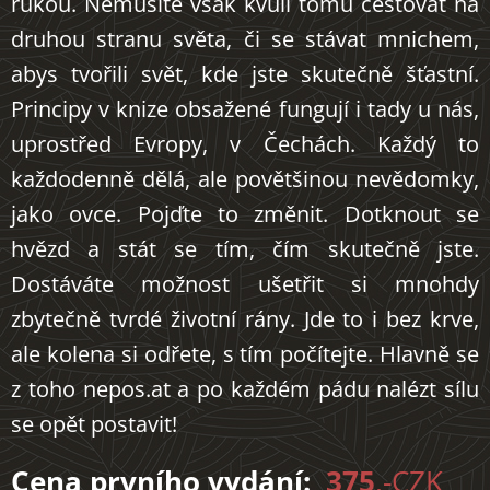
rukou. Nemusíte však kvůli tomu cestovat na
druhou stranu světa, či se stávat mnichem,
abys tvořili svět, kde jste skutečně šťastní.
Principy v knize obsažené fungují i tady u nás,
uprostřed Evropy, v Čechách. Každý to
každodenně dělá, ale povětšinou nevědomky,
jako ovce. Pojďte to změnit. Dotknout se
hvězd a stát se tím, čím skutečně jste.
Dostáváte možnost ušetřit si mnohdy
zbytečně tvrdé životní rány. Jde to i bez krve,
ale kolena si odřete, s tím počítejte. Hlavně se
z toho nepos.at a po každém pádu nalézt sílu
se opět postavit!
Cena prvního vydání:
375
,-CZK