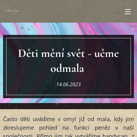
Děti mění svět - učme
odmala
14.06.2023
Často děti uvádíme v omyl již od mala, kdy jim
zkreslujeme pohled na funkci peněz v naší
společnosti. Přímo jim tak vytváříme handycap, z