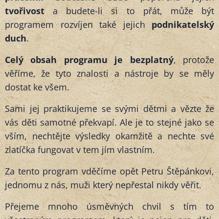
tvořivost
a budete-li si to přát, může být
programem rozvíjen také jejich
podnikatelský
duch
.
Celý obsah programu je bezplatný
, protože
věříme, že tyto znalosti a nástroje by se měly
dostat ke všem.
Sami jej praktikujeme se svými dětmi a vězte že
vás děti samotné překvapí. Ale je to stejné jako se
vším, nechtějte výsledky okamžitě a nechte své
zlatíčka fungovat v tem jím vlastním.
Za tento program vděčíme opět Petru Štěpánkovi,
jednomu z nás, muži který nepřestal nikdy věřit.
Přejeme mnoho úsměvných chvil s tím to