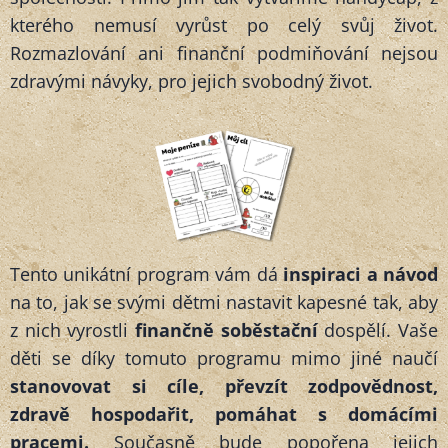
kterého nemusí vyrůst po celý svůj život.
Rozmazlování ani finanční podmiňování nejsou
zdravými návyky, pro jejich svobodný život.
Tento unikátní program vám dá
inspiraci a návod
na to, jak se svými dětmi nastavit kapesné tak, aby
z nich vyrostli
finančně soběstační
dospělí. Vaše
děti se díky tomuto programu mimo jiné naučí
stanovovat si cíle, převzít zodpovědnost,
zdravě hospodařit, pomáhat s domácími
pracemi.
Současně bude popořena jejich