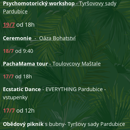
Psychomotorický workshop
- Tyršovovy sady
Pardubice
19/7
od 18h
Ceremonie
- Oáza Bohatství
18/7
od 9:40
PachaMama tour
- Toulovcovy Maštale
17/7
od 18h
Ecstatic Dance
- EVERYTHING Pardubice -
vstupenky
17/7
od 12h
Obědový piknik
s bubny- Tyršovy sady Pardubice