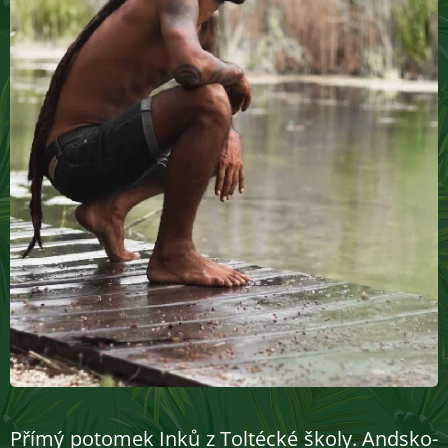
Přímý potomek Inků z Toltécké školy. Andsko-