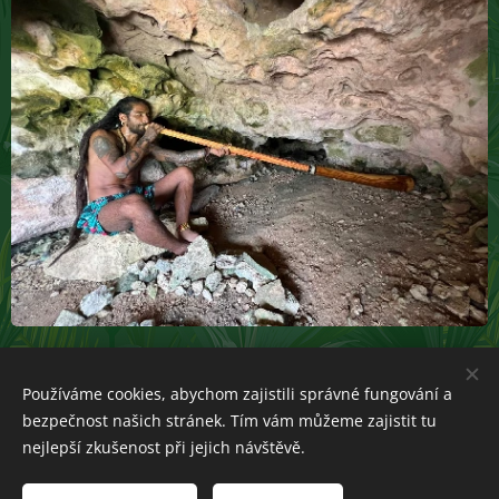
Používáme cookies, abychom zajistili správné fungování a
bezpečnost našich stránek. Tím vám můžeme zajistit tu
nejlepší zkušenost při jejich návštěvě.
Obrázky z osobního archivu +
Pexels
Vytvořeno službou
Webnode
Cookies