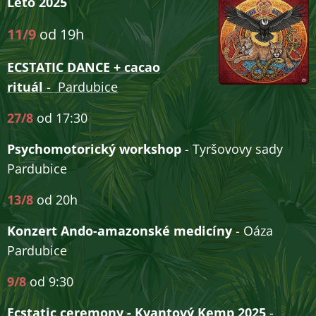
Léto 2025
11/9
od 19h
ECSTATIC DANCE + cacao
rituál
- Pardubice
27/8
od 17:30
Psychomotorický workshop
- Tyršovovy sady
Pardubice
13/8
od 20h
Konzert Ando-amazonské medicíny
- Oáza
Pardubice
9/8
od 9:30
Ecstatic ceremony - Kvantový Kemp 2025
-