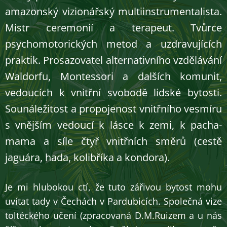
amazonský vizionářský multiinstrumentalista.
Mistr ceremonií a terapeut. Tvůrce
psychomotorických metod a uzdravujících
praktik. Prosazovatel alternativního vzdělávání
Waldorfu, Montessori a dalších komunit,
vedoucích k vnitřní svobodě lidské bytosti.
Sounáležitost a propojenost vnitřního vesmíru
s vnějším vedoucí k lásce k zemi, k pacha-
mama a síle čtyř vnitřních směrů (cestě
jaguára, hada, kolibříka a kondora).
Je mi hlubokou ctí, že tuto zářivou bytost mohu
uvítat tady v Čechách v Pardubicích. Společná vize
toltéckého učení (zpracovaná D.M.Ruizem a u nás